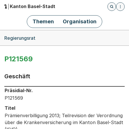
Kanton Basel-Stadt
Öffnet die
(Dieser Link führt zur Startseite)
Hauptnavigation
Themen
Organisation
Breadcrumb-Navigation
Regierungsrat
P121569
Geschäft
Informationen zum Ausgewählten Geschäft
Präsidial-Nr.
P121569
Titel
Prämienverbilligung 2013; Teilrevision der Verordnung
über die Krankenversicherung im Kanton Basel-Stadt