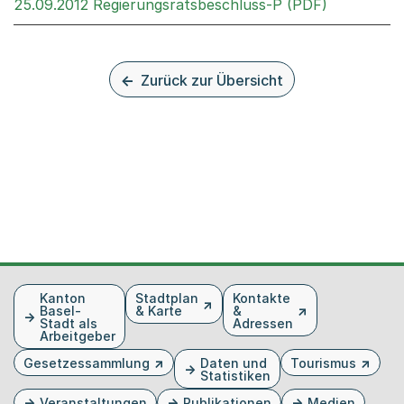
Externer L
25.09.2012 Regierungsratsbeschluss-P (PDF)
Zurück zur Übersicht
Fusszeile
Kanton
Stadtplan
Kontakte
Basel-
& Karte
&
Stadt als
Adressen
Arbeitgeber
Gesetzessammlung
Daten und
Tourismus
Statistiken
Veranstaltungen
Publikationen
Medien