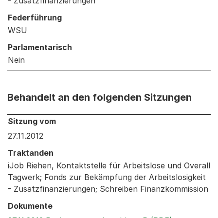
- Zusatzfinanzierungen
Federführung
WSU
Parlamentarisch
Nein
Behandelt an den folgenden Sitzungen
Behandelt an den folgenden Sitzungen: Informationen 
Sitzung vom
27.11.2012
Traktanden
iJob Riehen, Kontaktstelle für Arbeitslose und Overall
Tagwerk; Fonds zur Bekämpfung der Arbeitslosigkeit
- Zusatzfinanzierungen; Schreiben Finanzkommission
Dokumente