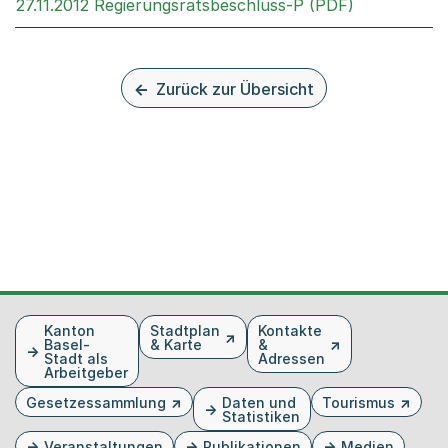
Externer Li
27.11.2012 Regierungsratsbeschluss-P (PDF)
Zurück zur Übersicht
Fusszeile
Kanton
Stadtplan
Kontakte
Basel-
& Karte
&
Stadt als
Adressen
Arbeitgeber
Gesetzessammlung
Daten und
Tourismus
Statistiken
Veranstaltungen
Publikationen
Medien