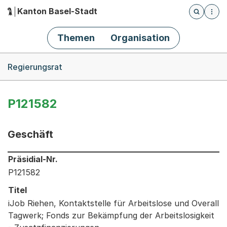
Kanton Basel-Stadt
Öffnet die
(Dieser Link führt zur Startseite)
Hauptnavigation
Themen
Organisation
Breadcrumb-Navigation
Regierungsrat
P121582
Geschäft
Informationen zum Ausgewählten Geschäft
Präsidial-Nr.
P121582
Titel
iJob Riehen, Kontaktstelle für Arbeitslose und Overall
Tagwerk; Fonds zur Bekämpfung der Arbeitslosigkeit