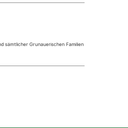
d sämtlicher Grunauerischen Familien
euen Tab oder Fenster geöffnet