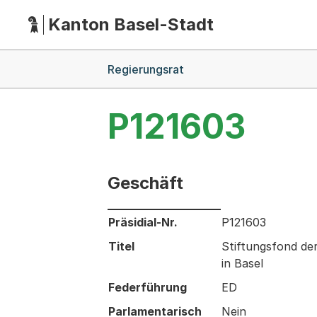
Kanton Basel-Stadt
Hauptnavigation
(Dieser Link führt zur Startseite)
Breadcrumb-Navigation
Regierungsrat
P121603
Geschäft
Informationen zum Ausgewählten Ges
Präsidial-Nr.
P121603
Titel
Stiftungsfond de
in Basel
Federführung
ED
Parlamentarisch
Nein