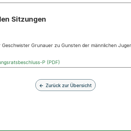
den Sitzungen
n: Informationen zu den Sitzungen zum Geschäft
r Geschwister Grunauer zu Gunsten der männlichen Jugen
Externer Link, wird in einem n
rungsratsbeschluss-P (PDF)
Zurück zur Übersicht