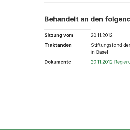
Behandelt an den folgen
Behandelt an den folgenden Sitzunge
Sitzung vom
20.11.2012
Traktanden
Stiftungsfond de
in Basel
Dokumente
20.11.2012 Regie