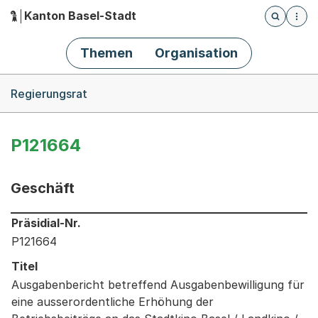
Kanton Basel-Stadt
Öffnet die
(Dieser Link führt zur Startseite)
Hauptnavigation
Themen
Organisation
Breadcrumb-Navigation
Regierungsrat
P121664
Geschäft
Informationen zum Ausgewählten Geschäft
Präsidial-Nr.
P121664
Titel
Ausgabenbericht betreffend Ausgabenbewilligung für
eine ausserordentliche Erhöhung der