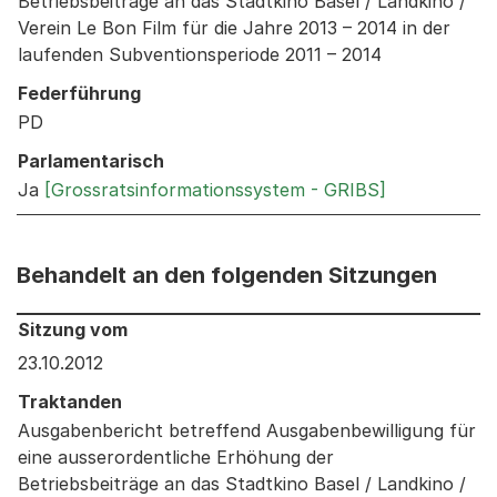
Betriebsbeiträge an das Stadtkino Basel / Landkino /
Verein Le Bon Film für die Jahre 2013 – 2014 in der
laufenden Subventionsperiode 2011 – 2014
Federführung
PD
Parlamentarisch
Ja
[Grossratsinformationssystem - GRIBS]
Behandelt an den folgenden Sitzungen
Behandelt an den folgenden Sitzungen: Informationen 
Sitzung vom
23.10.2012
Traktanden
Ausgabenbericht betreffend Ausgabenbewilligung für
eine ausserordentliche Erhöhung der
Betriebsbeiträge an das Stadtkino Basel / Landkino /