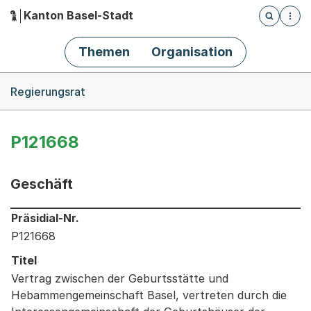
Kanton Basel-Stadt
Öffnet die
(Dieser Link führt zur Startseite)
Hauptnavigation
Themen
Organisation
Breadcrumb-Navigation
Regierungsrat
P121668
Geschäft
Informationen zum Ausgewählten Geschäft
Präsidial-Nr.
P121668
Titel
Vertrag zwischen der Geburtsstätte und
Hebammengemeinschaft Basel, vertreten durch die