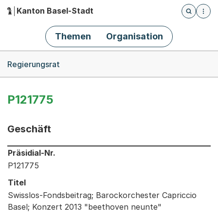
Kanton Basel-Stadt
Öffnet die
(Dieser Link führt zur Startseite)
Hauptnavigation
Themen
Organisation
Breadcrumb-Navigation
Regierungsrat
P121775
Geschäft
Informationen zum Ausgewählten Geschäft
Präsidial-Nr.
P121775
Titel
Swisslos-Fondsbeitrag; Barockorchester Capriccio
Basel; Konzert 2013 "beethoven neunte"