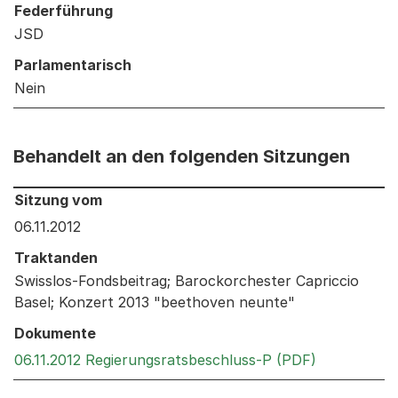
Federführung
JSD
Parlamentarisch
Nein
Behandelt an den folgenden Sitzungen
Behandelt an den folgenden Sitzungen: Informationen 
Sitzung vom
06.11.2012
Traktanden
Swisslos-Fondsbeitrag; Barockorchester Capriccio
Basel; Konzert 2013 "beethoven neunte"
Dokumente
Externer Li
06.11.2012 Regierungsratsbeschluss-P (PDF)