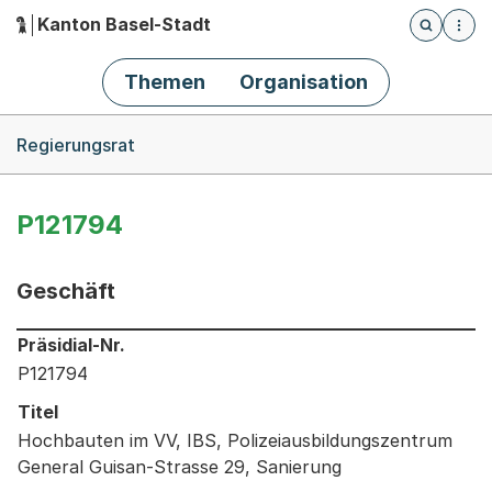
Kanton Basel-Stadt
Öffnet die
(Dieser Link führt zur Startseite)
Hauptnavigation
Themen
Organisation
Breadcrumb-Navigation
Regierungsrat
P121794
Geschäft
Informationen zum Ausgewählten Geschäft
Präsidial-Nr.
P121794
Titel
Hochbauten im VV, IBS, Polizeiausbildungszentrum
General Guisan-Strasse 29, Sanierung