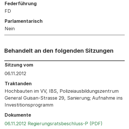
Federführung
FD
Parlamentarisch
Nein
Behandelt an den folgenden Sitzungen
Behandelt an den folgenden Sitzungen: Informationen 
Sitzung vom
06.11.2012
Traktanden
Hochbauten im VV, IBS, Polizeiausbildungszentrum
General Guisan-Strasse 29, Sanierung; Aufnahme ins
Investitionsprogramm
Dokumente
Externer Li
06.11.2012 Regierungsratsbeschluss-P (PDF)