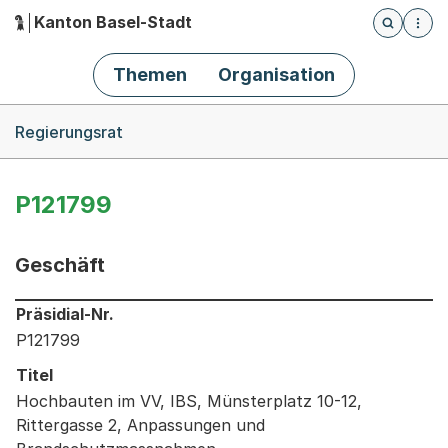
Kanton Basel-Stadt
Öffnet die
(Dieser Link führt zur Startseite)
Hauptnavigation
Themen
Organisation
Breadcrumb-Navigation
Regierungsrat
P121799
Geschäft
Informationen zum Ausgewählten Geschäft
Präsidial-Nr.
P121799
Titel
Hochbauten im VV, IBS, Münsterplatz 10-12,
Rittergasse 2, Anpassungen und