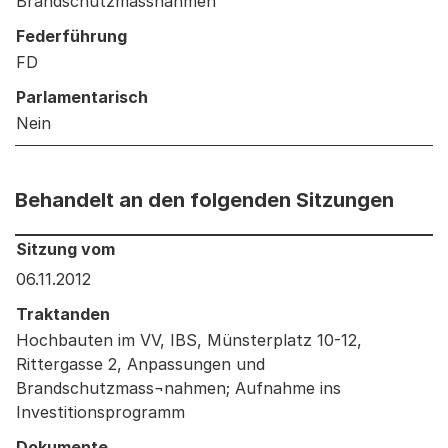
Brandschutzmassnahmen
Federführung
FD
Parlamentarisch
Nein
Behandelt an den folgenden Sitzungen
Behandelt an den folgenden Sitzungen: Informationen 
Sitzung vom
06.11.2012
Traktanden
Hochbauten im VV, IBS, Münsterplatz 10-12,
Rittergasse 2, Anpassungen und
Brandschutzmass¬nahmen; Aufnahme ins
Investitionsprogramm
Dokumente