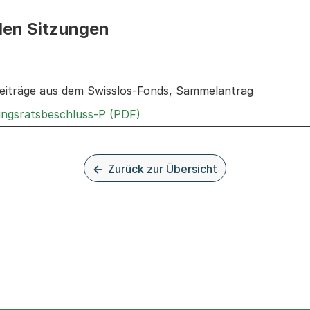
den Sitzungen
n: Informationen zu den Sitzungen zum Geschäft
eiträge aus dem Swisslos-Fonds, Sammelantrag
Externer Link, wird in einem n
rungsratsbeschluss-P (PDF)
Zurück zur Übersicht