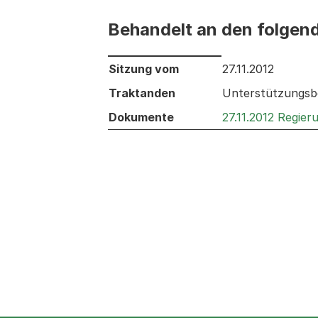
Behandelt an den folgen
Behandelt an den folgenden Sitzunge
Sitzung vom
27.11.2012
Traktanden
Unterstützungsb
Dokumente
27.11.2012 Regie