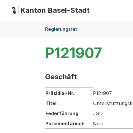
Kanton Basel-Stadt
Hauptnavigation
(Dieser Link führt zur Startseite)
Breadcrumb-Navigation
Regierungsrat
P121907
Geschäft
Informationen zum Ausgewählten Ges
Präsidial-Nr.
P121907
Titel
Unterstützungsb
Federführung
JSD
Parlamentarisch
Nein