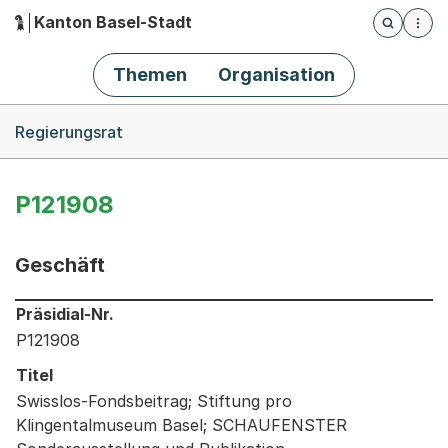
Kanton Basel-Stadt
Öffnet die
(Dieser Link führt zur Startseite)
Hauptnavigation
Themen
Organisation
Breadcrumb-Navigation
Regierungsrat
P121908
Geschäft
Informationen zum Ausgewählten Geschäft
Präsidial-Nr.
P121908
Titel
Swisslos-Fondsbeitrag; Stiftung pro
Klingentalmuseum Basel; SCHAUFENSTER