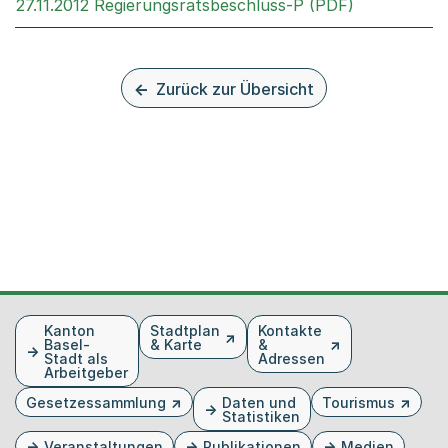
Externer Li
27.11.2012 Regierungsratsbeschluss-P (PDF)
Zurück zur Übersicht
Fusszeile
Kanton
Stadtplan
Kontakte
Basel-
& Karte
&
Stadt als
Adressen
Arbeitgeber
Gesetzessammlung
Daten und
Tourismus
Statistiken
Veranstaltungen
Publikationen
Medien