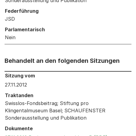
Sonderausstellung und Publikation
Federführung
JSD
Parlamentarisch
Nein
Behandelt an den folgenden Sitzungen
Behandelt an den folgenden Sitzungen: Informationen 
Sitzung vom
27.11.2012
Traktanden
Swisslos-Fondsbeitrag; Stiftung pro
Klingentalmuseum Basel; SCHAUFENSTER
Sonderausstellung und Publikation
Dokumente