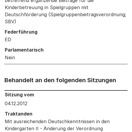
betreffend ergänzende Beiträge für die
Kinderbetreuung in Spielgruppen mit
Deutschförderung (Spielgruppenbeitragsverordnung;
SBV)
Federführung
ED
Parlamentarisch
Nein
Behandelt an den folgenden Sitzungen
Behandelt an den folgenden Sitzungen: Informationen 
Sitzung vom
04.12.2012
Traktanden
Mit ausreichenden Deutschkenntnissen in den
Kindergarten II - Änderung der Verordnung