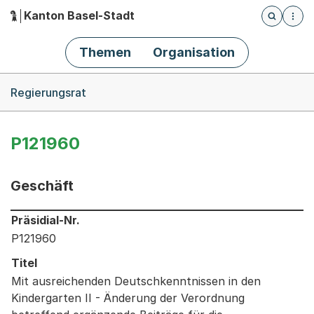
Kanton Basel-Stadt
Öffnet die
(Dieser Link führt zur Startseite)
Hauptnavigation
Themen
Organisation
Breadcrumb-Navigation
Regierungsrat
P121960
Geschäft
Informationen zum Ausgewählten Geschäft
Präsidial-Nr.
P121960
Titel
Mit ausreichenden Deutschkenntnissen in den
Kindergarten II - Änderung der Verordnung