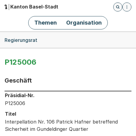
Kanton Basel-Stadt
Öffnet die
(Dieser Link führt zur Startseite)
Hauptnavigation
Themen
Organisation
Breadcrumb-Navigation
Regierungsrat
P125006
Geschäft
Informationen zum Ausgewählten Geschäft
Präsidial-Nr.
P125006
Titel
Interpellation Nr. 106 Patrick Hafner betreffend
Sicherheit im Gundeldinger Quartier