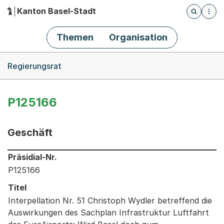
Kanton Basel-Stadt
Öffnet die
(Dieser Link führt zur Startseite)
Hauptnavigation
Themen
Organisation
Breadcrumb-Navigation
Regierungsrat
P125166
Geschäft
Informationen zum Ausgewählten Geschäft
Präsidial-Nr.
P125166
Titel
Interpellation Nr. 51 Christoph Wydler betreffend die
Auswirkungen des Sachplan Infrastruktur Luftfahrt