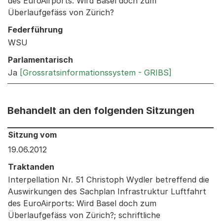
des EuroAirports: Wird Basel doch zum
Überlaufgefäss von Zürich?
Federführung
WSU
Parlamentarisch
Ja
[Grossratsinformationssystem - GRIBS]
Behandelt an den folgenden Sitzungen
Behandelt an den folgenden Sitzungen: Informationen 
Sitzung vom
19.06.2012
Traktanden
Interpellation Nr. 51 Christoph Wydler betreffend die
Auswirkungen des Sachplan Infrastruktur Luftfahrt
des EuroAirports: Wird Basel doch zum
Überlaufgefäss von Zürich?; schriftliche