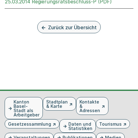
Externer L
25.03.2014 Regierungsratsbeschluss-P (PDF)
Zurück zur Übersicht
Fusszeile
Kanton
Stadtplan
Kontakte
Basel-
& Karte
&
Stadt als
Adressen
Arbeitgeber
Gesetzessammlung
Daten und
Tourismus
Statistiken
Veranstaltungen
Publikationen
Medien