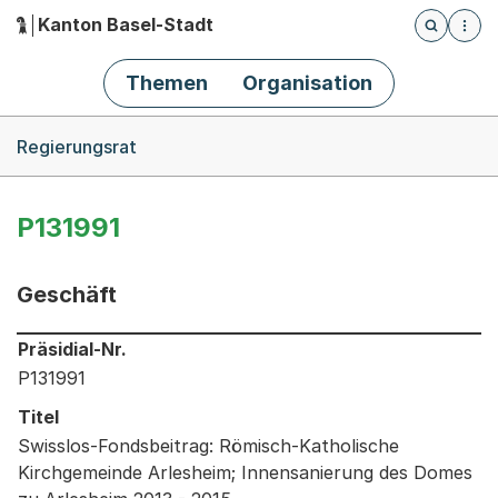
Kanton Basel-Stadt
Öffnet die
(Dieser Link führt zur Startseite)
Hauptnavigation
Themen
Organisation
Breadcrumb-Navigation
Regierungsrat
P131991
Geschäft
Informationen zum Ausgewählten Geschäft
Präsidial-Nr.
P131991
Titel
Swisslos-Fondsbeitrag: Römisch-Katholische
Kirchgemeinde Arlesheim; Innensanierung des Domes