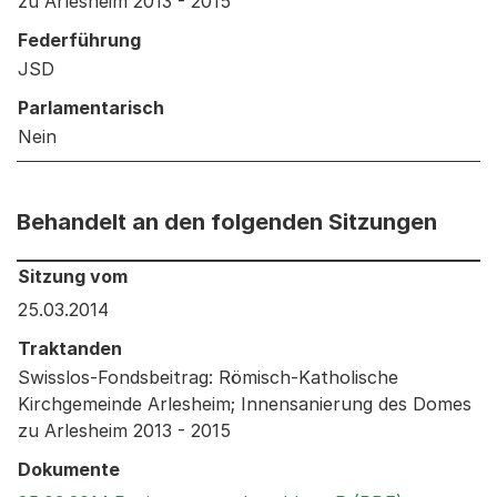
zu Arlesheim 2013 - 2015
Federführung
JSD
Parlamentarisch
Nein
Behandelt an den folgenden Sitzungen
Behandelt an den folgenden Sitzungen: Informationen 
Sitzung vom
25.03.2014
Traktanden
Swisslos-Fondsbeitrag: Römisch-Katholische
Kirchgemeinde Arlesheim; Innensanierung des Domes
zu Arlesheim 2013 - 2015
Dokumente