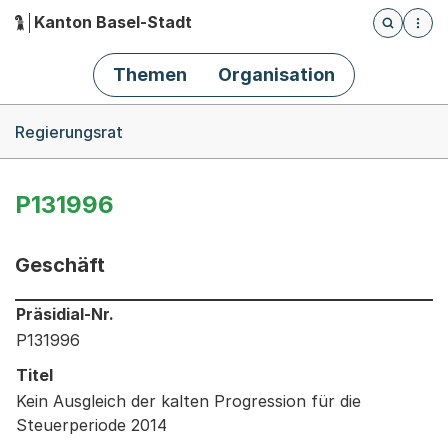
Kanton Basel-Stadt
Öffnet die
(Dieser Link führt zur Startseite)
Hauptnavigation
Themen
Organisation
Breadcrumb-Navigation
Regierungsrat
P131996
Geschäft
Informationen zum Ausgewählten Geschäft
Präsidial-Nr.
P131996
Titel
Kein Ausgleich der kalten Progression für die
Steuerperiode 2014