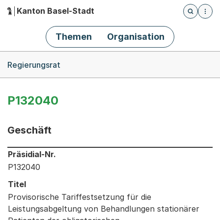
Kanton Basel-Stadt
Öffnet die
(Dieser Link führt zur Startseite)
Hauptnavigation
Themen
Organisation
Breadcrumb-Navigation
Regierungsrat
P132040
Geschäft
Informationen zum Ausgewählten Geschäft
Präsidial-Nr.
P132040
Titel
Provisorische Tariffestsetzung für die
Leistungsabgeltung von Behandlungen stationärer