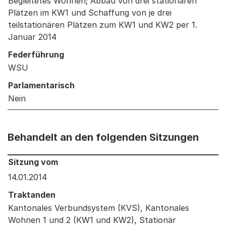
Begleitetes Wohnen; Abbau von drei stationären
Plätzen im KW1 und Schaffung von je drei
teilstationären Plätzen zum KW1 und KW2 per 1.
Januar 2014
Federführung
WSU
Parlamentarisch
Nein
Behandelt an den folgenden Sitzungen
Behandelt an den folgenden Sitzungen: Informationen 
Sitzung vom
14.01.2014
Traktanden
Kantonales Verbundsystem (KVS), Kantonales
Wohnen 1 und 2 (KW1 und KW2), Stationär