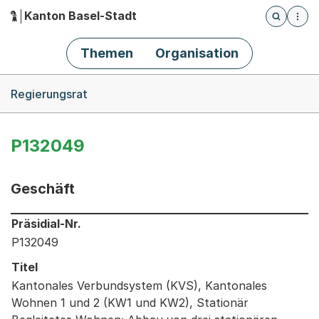
Kanton Basel-Stadt
Öffnet die
(Dieser Link führt zur Startseite)
Hauptnavigation
Themen
Organisation
Breadcrumb-Navigation
Regierungsrat
P132049
Geschäft
Informationen zum Ausgewählten Geschäft
Präsidial-Nr.
P132049
Titel
Kantonales Verbundsystem (KVS), Kantonales
Wohnen 1 und 2 (KW1 und KW2), Stationär