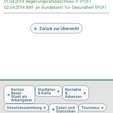
Externer Li
01.04.2014 Regierungsratsbeschluss-P (PDF)
Ext
02.04.2014 BRF an Bundesamt für Gesundheit (PDF)
Zurück zur Übersicht
Fusszeile
Kanton
Stadtplan
Kontakte
Basel-
& Karte
&
Stadt als
Adressen
Arbeitgeber
Gesetzessammlung
Daten und
Tourismus
Statistiken