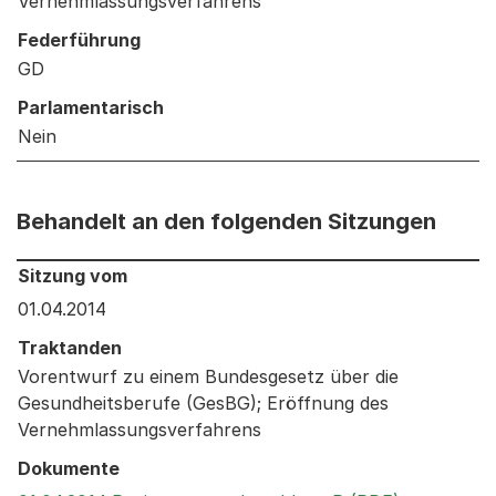
Vernehmlassungsverfahrens
Federführung
GD
Parlamentarisch
Nein
Behandelt an den folgenden Sitzungen
Behandelt an den folgenden Sitzungen: Informationen 
Sitzung vom
01.04.2014
Traktanden
Vorentwurf zu einem Bundesgesetz über die
Gesundheitsberufe (GesBG); Eröffnung des
Vernehmlassungsverfahrens
Dokumente