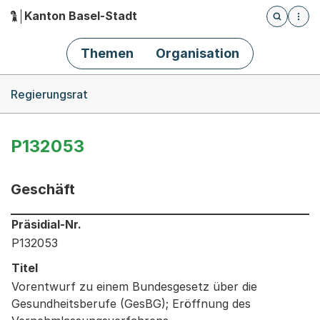
Kanton Basel-Stadt
Öffnet die
(Dieser Link führt zur Startseite)
Hauptnavigation
Themen
Organisation
Breadcrumb-Navigation
Regierungsrat
P132053
Geschäft
Informationen zum Ausgewählten Geschäft
Präsidial-Nr.
P132053
Titel
Vorentwurf zu einem Bundesgesetz über die
Gesundheitsberufe (GesBG); Eröffnung des