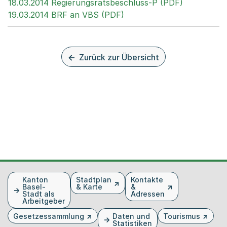
Externer Li
18.03.2014 Regierungsratsbeschluss-P (PDF)
Externer Link, wird in ei
19.03.2014 BRF an VBS (PDF)
Zurück zur Übersicht
Fusszeile
Kanton
Stadtplan
Kontakte
Basel-
& Karte
&
Stadt als
Adressen
Arbeitgeber
Gesetzessammlung
Daten und
Tourismus
Statistiken