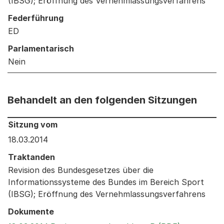
(IBSG); Eröffnung des Vernehmlassungsverfahrens
Federführung
ED
Parlamentarisch
Nein
Behandelt an den folgenden Sitzungen
Behandelt an den folgenden Sitzungen: Informationen 
Sitzung vom
18.03.2014
Traktanden
Revision des Bundesgesetzes über die
Informationssysteme des Bundes im Bereich Sport
(IBSG); Eröffnung des Vernehmlassungsverfahrens
Dokumente