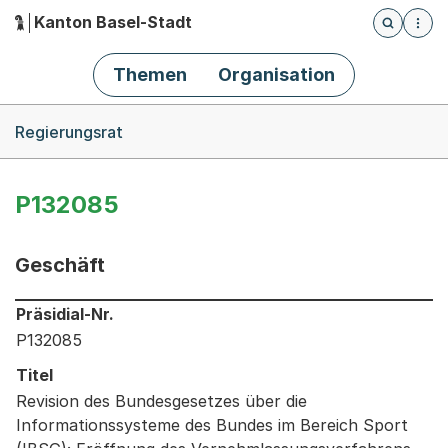
Kanton Basel-Stadt
Öffnet die
(Dieser Link führt zur Startseite)
Hauptnavigation
Themen
Organisation
Breadcrumb-Navigation
Regierungsrat
P132085
Geschäft
Informationen zum Ausgewählten Geschäft
Präsidial-Nr.
P132085
Titel
Revision des Bundesgesetzes über die
Informationssysteme des Bundes im Bereich Sport