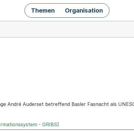
Themen
Organisation
chäft
rage André Auderset betreffend Basler Fasnacht als UNES
ormationssystem - GRIBS]