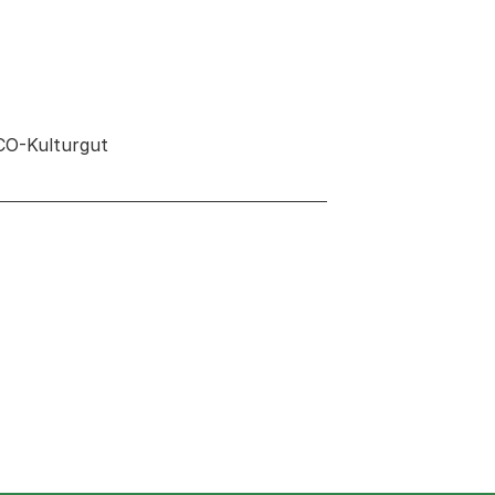
CO-Kulturgut
euen Tab oder Fenster geöffnet