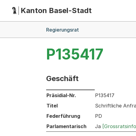
Kanton Basel-Stadt
Hauptnavigation
(Dieser Link führt zur Startseite)
Breadcrumb-Navigation
Regierungsrat
P135417
Geschäft
Informationen zum Ausgewählten Ges
Präsidial-Nr.
P135417
Titel
Schriftliche Anf
Federführung
PD
Parlamentarisch
Ja
[Grossratsinf