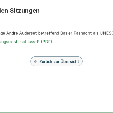
den Sitzungen
n: Informationen zu den Sitzungen zum Geschäft
rage André Auderset betreffend Basler Fasnacht als UNES
Externer Link, wird in einem n
rungsratsbeschluss-P (PDF)
Zurück zur Übersicht