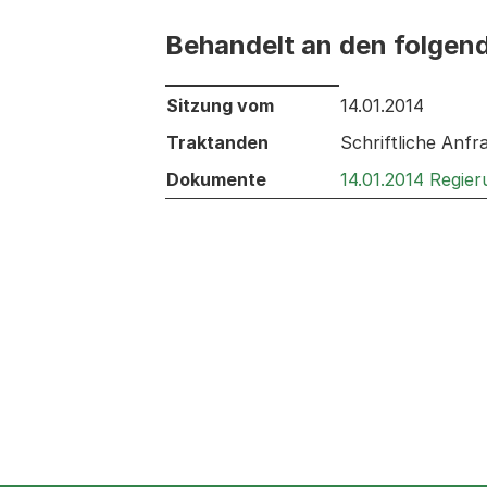
Behandelt an den folgen
Behandelt an den folgenden Sitzunge
Sitzung vom
14.01.2014
Traktanden
Schriftliche Anf
Dokumente
14.01.2014 Regie