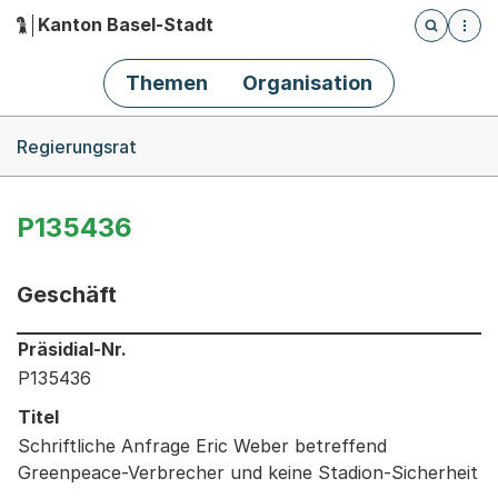
Kanton Basel-Stadt
Öffnet die
(Dieser Link führt zur Startseite)
Hauptnavigation
Themen
Organisation
Breadcrumb-Navigation
Regierungsrat
P135436
Geschäft
Informationen zum Ausgewählten Geschäft
Präsidial-Nr.
P135436
Titel
Schriftliche Anfrage Eric Weber betreffend
Greenpeace-Verbrecher und keine Stadion-Sicherheit