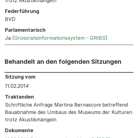
trotz Akustikmängeln
Federführung
BVD
Parlamentarisch
Ja
[Grossratsinformationssystem - GRIBS]
Behandelt an den folgenden Sitzungen
Behandelt an den folgenden Sitzungen: Informationen 
Sitzung vom
11.02.2014
Traktanden
Schriftliche Anfrage Martina Bernasconi betreffend
Bauabnahme des Umbaus des Museums der Kulturen
trotz Akustikmängeln
Dokumente