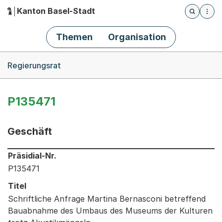
Kanton Basel-Stadt
Öffnet die
(Dieser Link führt zur Startseite)
Hauptnavigation
Themen
Organisation
Breadcrumb-Navigation
Regierungsrat
P135471
Geschäft
Informationen zum Ausgewählten Geschäft
Präsidial-Nr.
P135471
Titel
Schriftliche Anfrage Martina Bernasconi betreffend
Bauabnahme des Umbaus des Museums der Kulturen