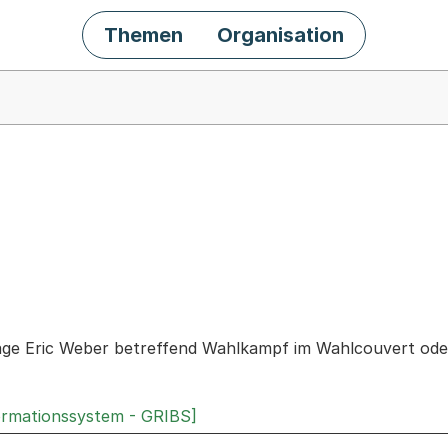
Themen
Organisation
chäft
rage Eric Weber betreffend Wahlkampf im Wahlcouvert od
ormationssystem - GRIBS]