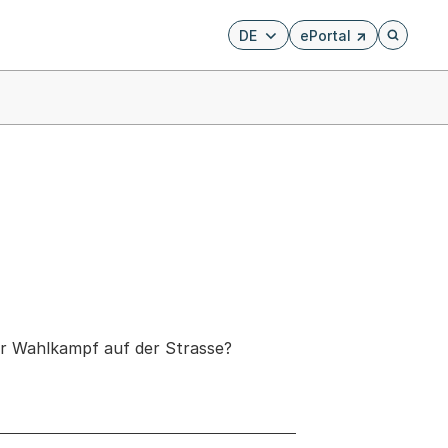
DE
ePortal
Externer Link, wird i
Öffnet di
er Wahlkampf auf der Strasse?