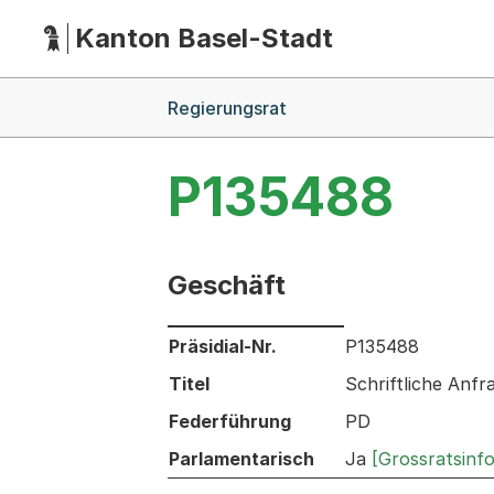
Kanton Basel-Stadt
Hauptnavigation
(Dieser Link führt zur Startseite)
Breadcrumb-Navigation
Regierungsrat
P135488
Geschäft
Informationen zum Ausgewählten Ges
Präsidial-Nr.
P135488
Titel
Schriftliche Anf
Federführung
PD
Parlamentarisch
Ja
[Grossratsinf