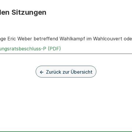
den Sitzungen
n: Informationen zu den Sitzungen zum Geschäft
rage Eric Weber betreffend Wahlkampf im Wahlcouvert od
Externer Link, wird in einem n
rungsratsbeschluss-P (PDF)
Zurück zur Übersicht