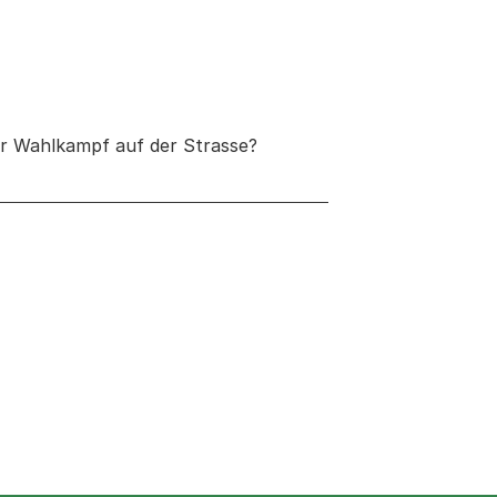
er Wahlkampf auf der Strasse?
euen Tab oder Fenster geöffnet