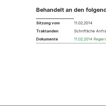
Behandelt an den folgen
Behandelt an den folgenden Sitzunge
Sitzung vom
11.02.2014
Traktanden
Schriftliche Anf
Dokumente
11.02.2014 Regie