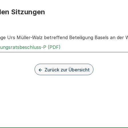
den Sitzungen
n: Informationen zu den Sitzungen zum Geschäft
age Urs Müller-Walz betreffend Beteiligung Basels an der 
Externer Link, wird in einem 
rungsratsbeschluss-P (PDF)
Zurück zur Übersicht