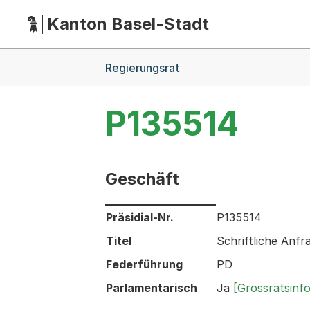
Kanton Basel-Stadt
Hauptnavigation
(Dieser Link führt zur Startseite)
Breadcrumb-Navigation
Regierungsrat
P135514
Geschäft
Informationen zum Ausgewählten Ges
Präsidial-Nr.
P135514
Titel
Schriftliche Anfr
Federführung
PD
Parlamentarisch
Ja
[Grossratsinf