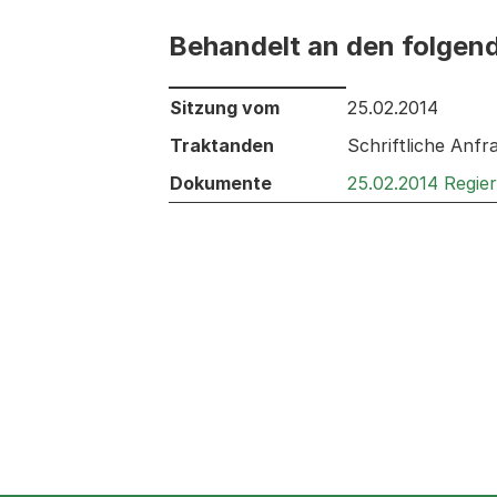
Behandelt an den folgen
Behandelt an den folgenden Sitzunge
Sitzung vom
25.02.2014
Traktanden
Schriftliche Anfr
Dokumente
25.02.2014 Regie