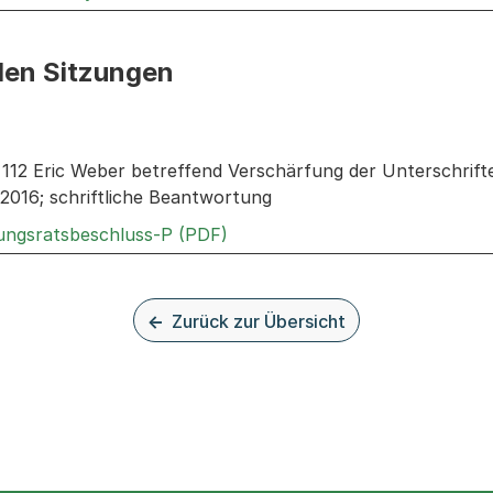
den Sitzungen
n: Informationen zu den Sitzungen zum Geschäft
r. 112 Eric Weber betreffend Verschärfung der Unterschri
2016; schriftliche Beantwortung
Externer Link, wird in einem n
rungsratsbeschluss-P (PDF)
Zurück zur Übersicht