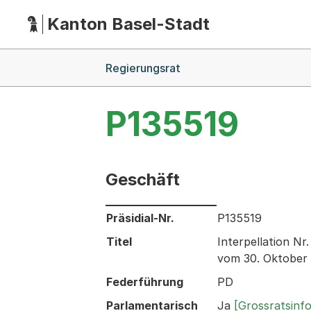
Kanton Basel-Stadt
Hauptnavigation
(Dieser Link führt zur Startseite)
Breadcrumb-Navigation
Regierungsrat
P135519
Geschäft
Informationen zum Ausgewählten Ges
Präsidial-Nr.
P135519
Titel
Interpellation N
vom 30. Oktober
Federführung
PD
Parlamentarisch
Ja
[Grossratsinf