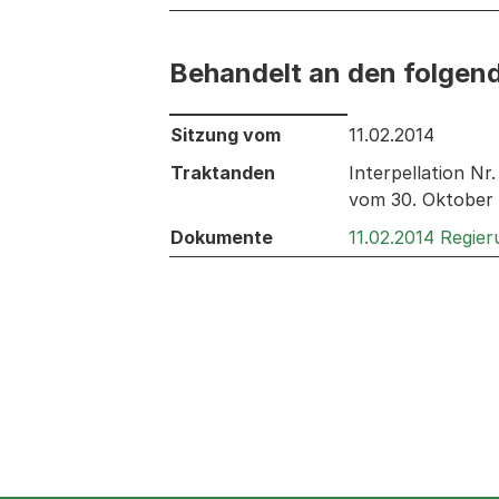
Behandelt an den folgen
Behandelt an den folgenden Sitzunge
Sitzung vom
11.02.2014
Traktanden
Interpellation N
vom 30. Oktober 
Dokumente
11.02.2014 Regie