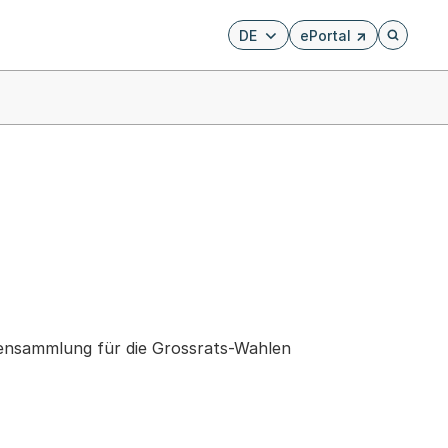
DE
ePortal
Externer Link, wird i
Öffnet di
ftensammlung für die Grossrats-Wahlen