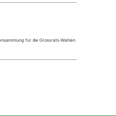
ftensammlung für die Grossrats-Wahlen
euen Tab oder Fenster geöffnet