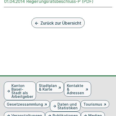
Externer Li
01.04.2014 Regierungsratsbeschluss-P (PDF)
Zurück zur Übersicht
Fusszeile
Kanton
Stadtplan
Kontakte
Basel-
& Karte
&
Stadt als
Adressen
Arbeitgeber
Gesetzessammlung
Daten und
Tourismus
Statistiken
Veranstaltungen
Publikationen
Medien