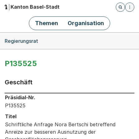
Kanton Basel-Stadt
Öffnet die
(Dieser Link führt zur Startseite)
Hauptnavigation
Themen
Organisation
Breadcrumb-Navigation
Regierungsrat
P135525
Geschäft
Informationen zum Ausgewählten Geschäft
Präsidial-Nr.
P135525
Titel
Schriftliche Anfrage Nora Bertschi betreffend
Anreize zur besseren Ausnutzung der