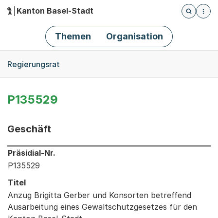
Kanton Basel-Stadt
Öffnet die
(Dieser Link führt zur Startseite)
Hauptnavigation
Themen
Organisation
Breadcrumb-Navigation
Regierungsrat
P135529
Geschäft
Informationen zum Ausgewählten Geschäft
Präsidial-Nr.
P135529
Titel
Anzug Brigitta Gerber und Konsorten betreffend
Ausarbeitung eines Gewaltschutzgesetzes für den