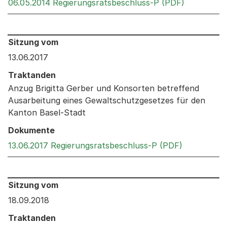
Externer L
06.05.2014 Regierungsratsbeschluss-P (PDF)
Behandelt an den folgenden Sitzungen: Informationen 
Sitzung vom
13.06.2017
Traktanden
Anzug Brigitta Gerber und Konsorten betreffend
Ausarbeitung eines Gewaltschutzgesetzes für den
Kanton Basel-Stadt
Dokumente
Externer Li
13.06.2017 Regierungsratsbeschluss-P (PDF)
Behandelt an den folgenden Sitzungen: Informationen 
Sitzung vom
18.09.2018
Traktanden