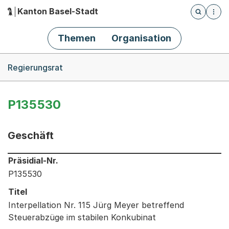
Kanton Basel-Stadt
Öffnet die
(Dieser Link führt zur Startseite)
Hauptnavigation
Themen
Organisation
Breadcrumb-Navigation
Regierungsrat
P135530
Geschäft
Informationen zum Ausgewählten Geschäft
Präsidial-Nr.
P135530
Titel
Interpellation Nr. 115 Jürg Meyer betreffend
Steuerabzüge im stabilen Konkubinat