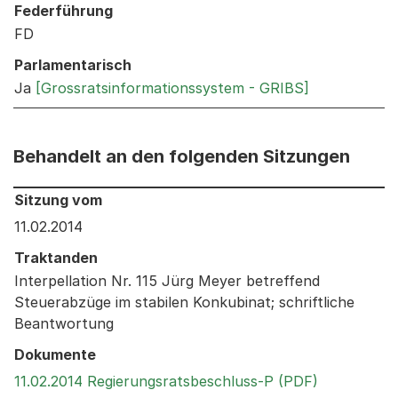
Federführung
FD
Parlamentarisch
Ja
[Grossratsinformationssystem - GRIBS]
Behandelt an den folgenden Sitzungen
Behandelt an den folgenden Sitzungen: Informationen 
Sitzung vom
11.02.2014
Traktanden
Interpellation Nr. 115 Jürg Meyer betreffend
Steuerabzüge im stabilen Konkubinat; schriftliche
Beantwortung
Dokumente
Externer Li
11.02.2014 Regierungsratsbeschluss-P (PDF)