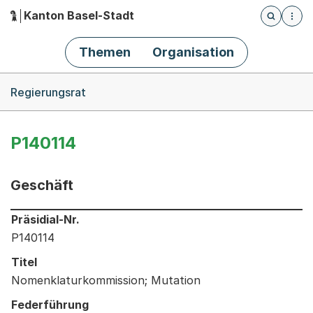
Kanton Basel-Stadt
Öffnet die
(Dieser Link führt zur Startseite)
Hauptnavigation
Themen
Organisation
Breadcrumb-Navigation
Regierungsrat
P140114
Geschäft
Informationen zum Ausgewählten Geschäft
Präsidial-Nr.
P140114
Titel
Nomenklaturkommission; Mutation
Federführung