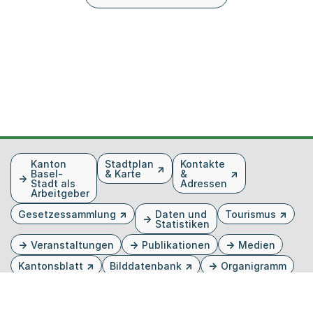
Fusszeile
Kanton
Stadtplan
Kontakte
Basel-
& Karte
&
Stadt als
Adressen
Arbeitgeber
Gesetzessammlung
Daten und
Tourismus
Statistiken
Veranstaltungen
Publikationen
Medien
Kantonsblatt
Bilddatenbank
Organigramm
Gebärdensprache
Externer Link, wird in einem neuen Tab oder Fenster 
Externer Link, wird in einem neuen Tab oder Fe
Externer Link, wird in einem neuen Tab od
Externer Link, wird in einem neuen Tab 
Externer Link, wird in einem neuen 
Twitter
Facebook
Instagram
Youtube
Linkedin