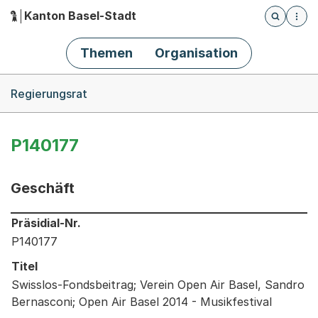
Kanton Basel-Stadt
Öffnet die
(Dieser Link führt zur Startseite)
Hauptnavigation
Themen
Organisation
Breadcrumb-Navigation
Regierungsrat
P140177
Geschäft
Informationen zum Ausgewählten Geschäft
Präsidial-Nr.
P140177
Titel
Swisslos-Fondsbeitrag; Verein Open Air Basel, Sandro
Bernasconi; Open Air Basel 2014 - Musikfestival