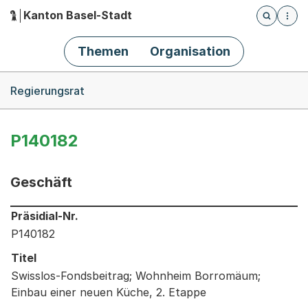
Kanton Basel-Stadt
Öffnet die
(Dieser Link führt zur Startseite)
Hauptnavigation
Themen
Organisation
Breadcrumb-Navigation
Regierungsrat
P140182
Geschäft
Informationen zum Ausgewählten Geschäft
Präsidial-Nr.
P140182
Titel
Swisslos-Fondsbeitrag; Wohnheim Borromäum;
Einbau einer neuen Küche, 2. Etappe