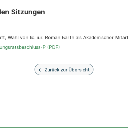
den Sitzungen
n: Informationen zu den Sitzungen zum Geschäft
ft, Wahl von lic. iur. Roman Barth als Akademischer Mitar
Externer Link, wird in einem n
rungsratsbeschluss-P (PDF)
Zurück zur Übersicht