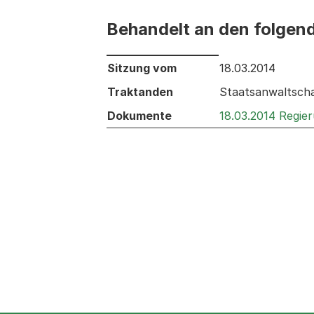
Behandelt an den folgen
Behandelt an den folgenden Sitzunge
Sitzung vom
18.03.2014
Traktanden
Staatsanwaltscha
Dokumente
18.03.2014 Regie