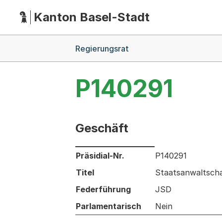
Kanton Basel-Stadt
Hauptnavigation
(Dieser Link führt zur Startseite)
Breadcrumb-Navigation
Regierungsrat
P140291
Geschäft
Informationen zum Ausgewählten Ges
Präsidial-Nr.
P140291
Titel
Staatsanwaltscha
Federführung
JSD
Parlamentarisch
Nein