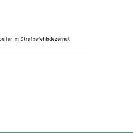
beiter im Strafbefehlsdezernat
euen Tab oder Fenster geöffnet