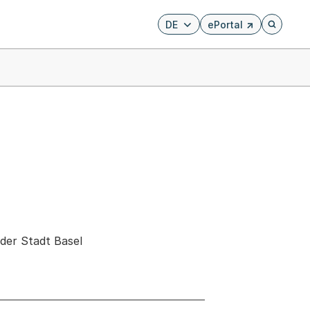
DE
ePortal
Externer Link, wird i
Öffnet di
der Stadt Basel