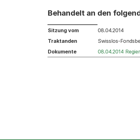
Behandelt an den folgen
Behandelt an den folgenden Sitzunge
Sitzung vom
08.04.2014
Traktanden
Swisslos-Fondsbe
Dokumente
08.04.2014 Regie