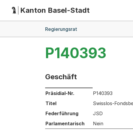
Kanton Basel-Stadt
Hauptnavigation
(Dieser Link führt zur Startseite)
Breadcrumb-Navigation
Regierungsrat
P140393
Geschäft
Informationen zum Ausgewählten Ges
Präsidial-Nr.
P140393
Titel
Swisslos-Fondsbe
Federführung
JSD
Parlamentarisch
Nein