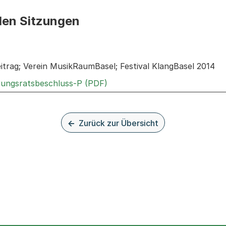
den Sitzungen
n: Informationen zu den Sitzungen zum Geschäft
itrag; Verein MusikRaumBasel; Festival KlangBasel 2014
Externer Link, wird in einem 
rungsratsbeschluss-P (PDF)
Zurück zur Übersicht