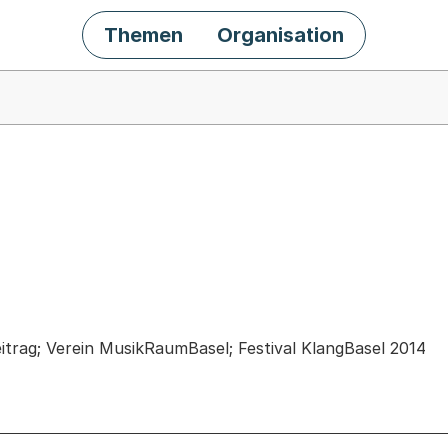
Themen
Organisation
chäft
itrag; Verein MusikRaumBasel; Festival KlangBasel 2014