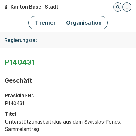
Kanton Basel-Stadt
Öffnet die
(Dieser Link führt zur Startseite)
Hauptnavigation
Themen
Organisation
Breadcrumb-Navigation
Regierungsrat
P140431
Geschäft
Informationen zum Ausgewählten Geschäft
Präsidial-Nr.
P140431
Titel
Unterstützungsbeiträge aus dem Swisslos-Fonds,
Sammelantrag