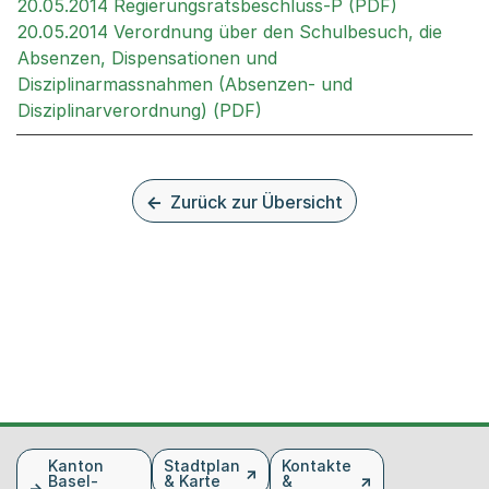
Externer L
20.05.2014 Regierungsratsbeschluss-P (PDF)
20.05.2014 Verordnung über den Schulbesuch, die
Absenzen, Dispensationen und
Disziplinarmassnahmen (Absenzen- und
Externer Link, wird in ein
Disziplinarverordnung) (PDF)
Zurück zur Übersicht
Fusszeile
Kanton
Stadtplan
Kontakte
Basel-
& Karte
&