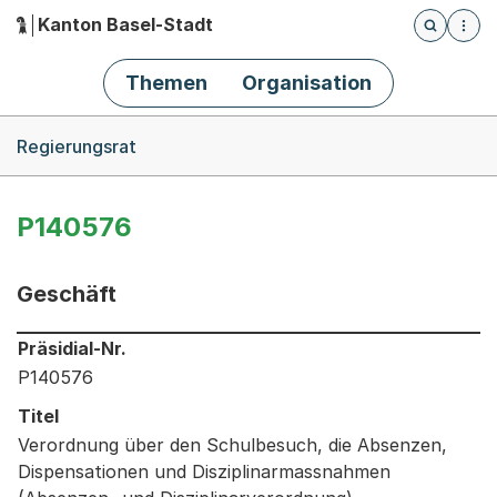
Kanton Basel-Stadt
Öffnet die
(Dieser Link führt zur Startseite)
Hauptnavigation
Themen
Organisation
Breadcrumb-Navigation
Regierungsrat
P140576
Geschäft
Informationen zum Ausgewählten Geschäft
Präsidial-Nr.
P140576
Titel
Verordnung über den Schulbesuch, die Absenzen,
Dispensationen und Disziplinarmassnahmen