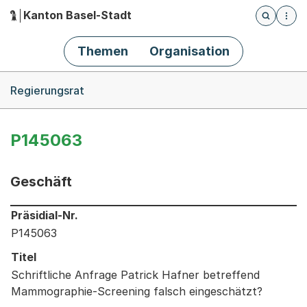
Kanton Basel-Stadt
Öffnet die
(Dieser Link führt zur Startseite)
Hauptnavigation
Themen
Organisation
Breadcrumb-Navigation
Regierungsrat
P145063
Geschäft
Informationen zum Ausgewählten Geschäft
Präsidial-Nr.
P145063
Titel
Schriftliche Anfrage Patrick Hafner betreffend
Mammographie-Screening falsch eingeschätzt?