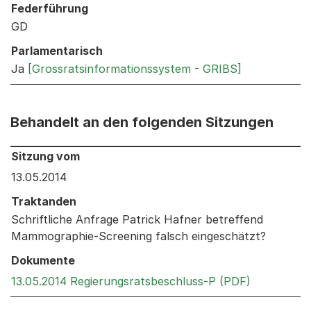
Federführung
GD
Parlamentarisch
Ja
[Grossratsinformationssystem - GRIBS]
Behandelt an den folgenden Sitzungen
Behandelt an den folgenden Sitzungen: Informationen 
Sitzung vom
13.05.2014
Traktanden
Schriftliche Anfrage Patrick Hafner betreffend
Mammographie-Screening falsch eingeschätzt?
Dokumente
Externer Li
13.05.2014 Regierungsratsbeschluss-P (PDF)