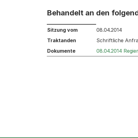
Behandelt an den folgen
Behandelt an den folgenden Sitzunge
Sitzung vom
08.04.2014
Traktanden
Schriftliche Anfr
Dokumente
08.04.2014 Regie