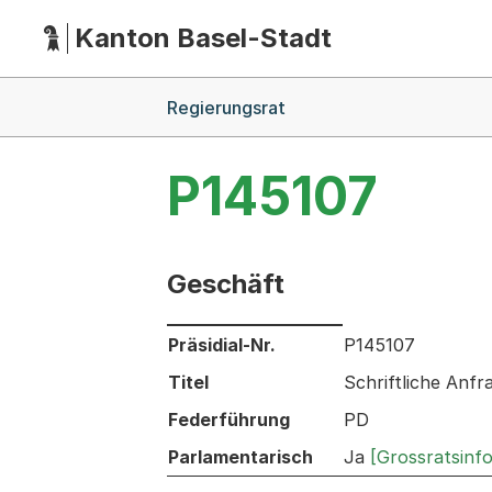
Kanton Basel-Stadt
Hauptnavigation
(Dieser Link führt zur Startseite)
Breadcrumb-Navigation
Regierungsrat
P145107
Geschäft
Informationen zum Ausgewählten Ges
Präsidial-Nr.
P145107
Titel
Schriftliche Anfr
Federführung
PD
Parlamentarisch
Ja
[Grossratsinf