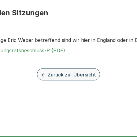
den Sitzungen
n: Informationen zu den Sitzungen zum Geschäft
age Eric Weber betreffend sind wir hier in England oder in 
Externer Link, wird in einem 
rungsratsbeschluss-P (PDF)
Zurück zur Übersicht