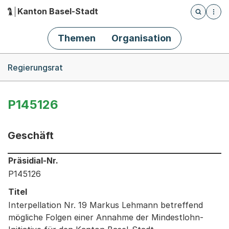
Kanton Basel-Stadt
Öffnet die
(Dieser Link führt zur Startseite)
Hauptnavigation
Themen
Organisation
Breadcrumb-Navigation
Regierungsrat
P145126
Geschäft
Informationen zum Ausgewählten Geschäft
Präsidial-Nr.
P145126
Titel
Interpellation Nr. 19 Markus Lehmann betreffend
mögliche Folgen einer Annahme der Mindestlohn-