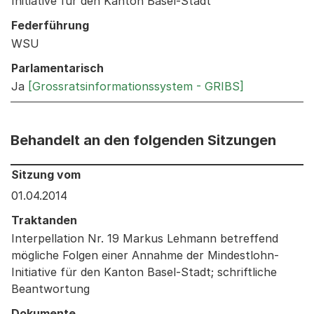
Initiative für den Kanton Basel-Stadt
Federführung
WSU
Parlamentarisch
Ja
[Grossratsinformationssystem - GRIBS]
Behandelt an den folgenden Sitzungen
Behandelt an den folgenden Sitzungen: Informationen 
Sitzung vom
01.04.2014
Traktanden
Interpellation Nr. 19 Markus Lehmann betreffend
mögliche Folgen einer Annahme der Mindestlohn-
Initiative für den Kanton Basel-Stadt; schriftliche
Beantwortung
Dokumente