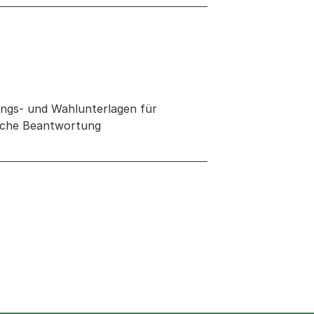
ungs- und Wahlunterlagen für
tliche Beantwortung
neuen Tab oder Fenster geöffnet