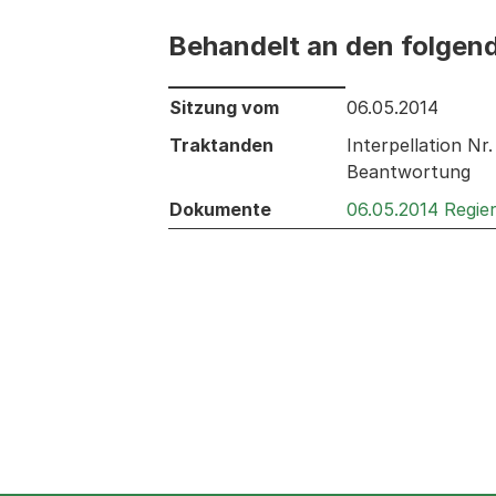
Behandelt an den folgen
Behandelt an den folgenden Sitzunge
Sitzung vom
06.05.2014
Traktanden
Interpellation N
Beantwortung
Dokumente
06.05.2014 Regie