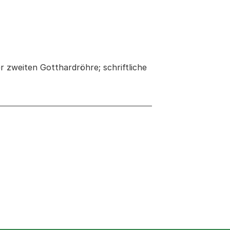
 zweiten Gotthardröhre; schriftliche
neuen Tab oder Fenster geöffnet