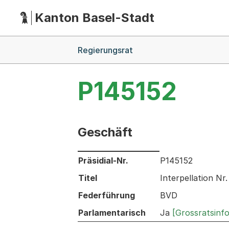
Kanton Basel-Stadt
Hauptnavigation
(Dieser Link führt zur Startseite)
Breadcrumb-Navigation
Regierungsrat
P145152
Geschäft
Informationen zum Ausgewählten Ges
Präsidial-Nr.
P145152
Titel
Interpellation N
Federführung
BVD
Parlamentarisch
Ja
[Grossratsinf