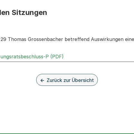
den Sitzungen
n: Informationen zu den Sitzungen zum Geschäft
r. 29 Thomas Grossenbacher betreffend Auswirkungen einer
Externer Link, wird in einem 
rungsratsbeschluss-P (PDF)
Zurück zur Übersicht