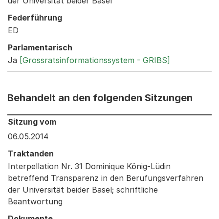
der Universität beider Basel
Federführung
ED
Parlamentarisch
Ja
[Grossratsinformationssystem - GRIBS]
Behandelt an den folgenden Sitzungen
Behandelt an den folgenden Sitzungen: Informationen 
Sitzung vom
06.05.2014
Traktanden
Interpellation Nr. 31 Dominique König-Lüdin
betreffend Transparenz in den Berufungsverfahren
der Universität beider Basel; schriftliche
Beantwortung
Dokumente