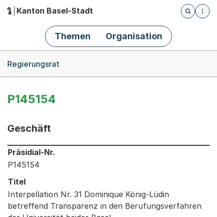
Kanton Basel-Stadt
Öffnet die
(Dieser Link führt zur Startseite)
Hauptnavigation
Themen
Organisation
Breadcrumb-Navigation
Regierungsrat
P145154
Geschäft
Informationen zum Ausgewählten Geschäft
Präsidial-Nr.
P145154
Titel
Interpellation Nr. 31 Dominique König-Lüdin
betreffend Transparenz in den Berufungsverfahren