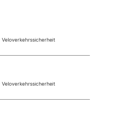
 Veloverkehrssicherheit
neuen Tab oder Fenster geöffnet
 Veloverkehrssicherheit
 neuen Tab oder Fenster geöffnet