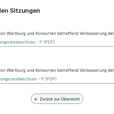
den Sitzungen
n: Informationen zu den Sitzungen zum Geschäft
von Wartburg und Konsorten betreffend Verbesserung der
Externer Link, wird in einem 
rungsratsbeschluss - P (PDF)
n: Informationen zu den Sitzungen zum Geschäft
von Wartburg und Konsorten betreffend Verbesserung der
Externer Link, wird in einem
rungsratsbeschluss - P (PDF)
Zurück zur Übersicht