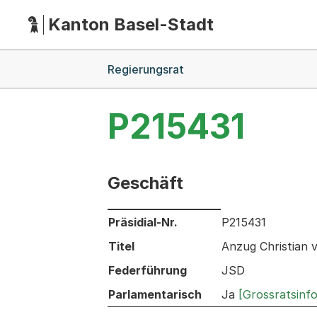
Kanton Basel-Stadt
Hauptnavigation
(Dieser Link führt zur Startseite)
Breadcrumb-Navigation
Regierungsrat
P215431
Geschäft
Informationen zum Ausgewählten Ges
Präsidial-Nr.
P215431
Titel
Anzug Christian 
Federführung
JSD
Parlamentarisch
Ja
[Grossratsinf