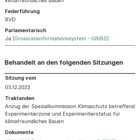
klimafreundliches Bauen
Federführung
BVD
Parlamentarisch
Ja
[Grossratsinformationssystem - GRIBS]
Behandelt an den folgenden Sitzungen
Behandelt an den folgenden Sitzungen: Informationen 
Sitzung vom
05.12.2023
Traktanden
Anzug der Spezialkommission Klimaschutz betreffend
Experimentierzone und Experimentierstatus für
klimafreundliches Bauen
Dokumente