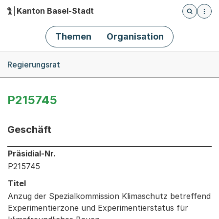
Kanton Basel-Stadt
Öffnet die
(Dieser Link führt zur Startseite)
Hauptnavigation
Themen
Organisation
Breadcrumb-Navigation
Regierungsrat
P215745
Geschäft
Informationen zum Ausgewählten Geschäft
Präsidial-Nr.
P215745
Titel
Anzug der Spezialkommission Klimaschutz betreffend
Experimentierzone und Experimentierstatus für