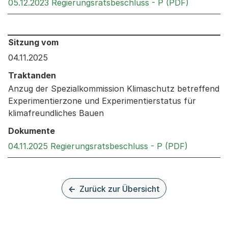
Externer 
05.12.2023 Regierungsratsbeschluss - P (PDF)
Behandelt an den folgenden Sitzungen: Informationen 
Sitzung vom
04.11.2025
Traktanden
Anzug der Spezialkommission Klimaschutz betreffend
Experimentierzone und Experimentierstatus für
klimafreundliches Bauen
Dokumente
Externer L
04.11.2025 Regierungsratsbeschluss - P (PDF)
Zurück zur Übersicht