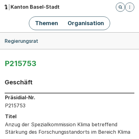
Kanton Basel-Stadt
Öffnet die
(Dieser Link führt zur Startseite)
Hauptnavigation
Themen
Organisation
Breadcrumb-Navigation
Regierungsrat
P215753
Geschäft
Informationen zum Ausgewählten Geschäft
Präsidial-Nr.
P215753
Titel
Anzug der Spezialkommission Klima betreffend
Stärkung des Forschungsstandorts im Bereich Klima