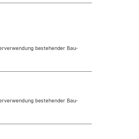
iterverwendung bestehender Bau-
 neuen Tab oder Fenster geöffnet
iterverwendung bestehender Bau-
neuen Tab oder Fenster geöffnet