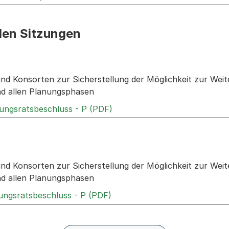
den Sitzungen
n: Informationen zu den Sitzungen zum Geschäft
nd Konsorten zur Sicherstellung der Möglichkeit zur We
d allen Planungsphasen
Externer Link, wird in einem
rungsratsbeschluss - P (PDF)
n: Informationen zu den Sitzungen zum Geschäft
nd Konsorten zur Sicherstellung der Möglichkeit zur We
d allen Planungsphasen
Externer Link, wird in einem 
rungsratsbeschluss - P (PDF)