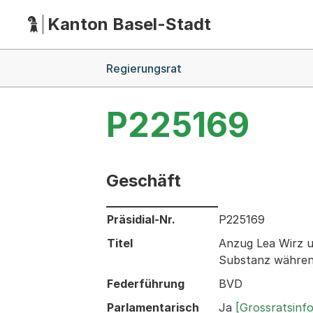
Kanton Basel-Stadt
Hauptnavigation
(Dieser Link führt zur Startseite)
Breadcrumb-Navigation
Regierungsrat
P225169
Geschäft
Informationen zum Ausgewählten Ges
Präsidial-Nr.
P225169
Titel
Anzug Lea Wirz u
Substanz währen
Federführung
BVD
Parlamentarisch
Ja
[Grossratsinf