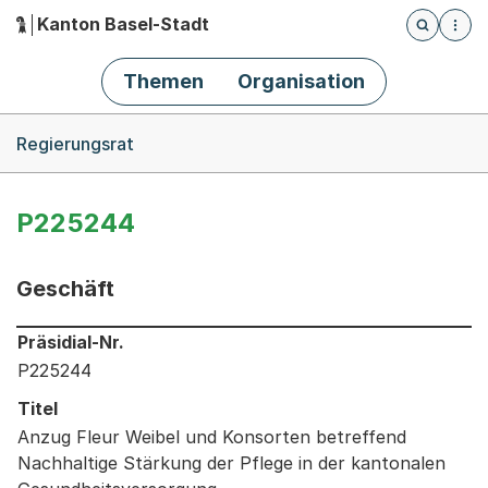
Kanton Basel-Stadt
Öffnet die
(Dieser Link führt zur Startseite)
Hauptnavigation
Themen
Organisation
Breadcrumb-Navigation
Regierungsrat
P225244
Geschäft
Informationen zum Ausgewählten Geschäft
Präsidial-Nr.
P225244
Titel
Anzug Fleur Weibel und Konsorten betreffend
Nachhaltige Stärkung der Pflege in der kantonalen