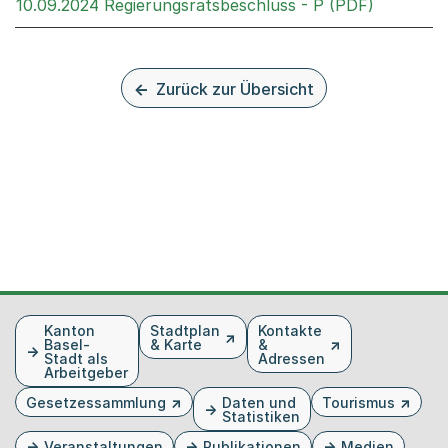
Externer 
10.09.2024 Regierungsratsbeschluss - P (PDF)
Zurück zur Übersicht
Fusszeile
Kanton
Stadtplan
Kontakte
Basel-
& Karte
&
Stadt als
Adressen
Arbeitgeber
Gesetzessammlung
Daten und
Tourismus
Statistiken
Veranstaltungen
Publikationen
Medien