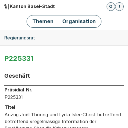
Kanton Basel-Stadt
Öffnet die
(Dieser Link führt zur Startseite)
Hauptnavigation
Themen
Organisation
Breadcrumb-Navigation
Regierungsrat
P225331
Geschäft
Informationen zum Ausgewählten Geschäft
Präsidial-Nr.
P225331
Titel
Anzug Joël Thüring und Lydia Isler-Christ betreffend
betreffend «regelmässige Information der