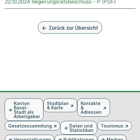
Externer 
22.10.2024 Regierungsratsbeschluss - P (PDF)
Zurück zur Übersicht
Fusszeile
Kanton
Stadtplan
Kontakte
Basel-
& Karte
&
Stadt als
Adressen
Arbeitgeber
Gesetzessammlung
Daten und
Tourismus
Statistiken
Veranstaltungen
Publikationen
Medien