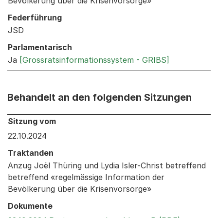
Bevölkerung über die Krisenvorsorge»
Federführung
JSD
Parlamentarisch
Ja
[Grossratsinformationssystem - GRIBS]
Behandelt an den folgenden Sitzungen
Behandelt an den folgenden Sitzungen: Informationen 
Sitzung vom
22.10.2024
Traktanden
Anzug Joël Thüring und Lydia Isler-Christ betreffend
betreffend «regelmässige Information der
Bevölkerung über die Krisenvorsorge»
Dokumente