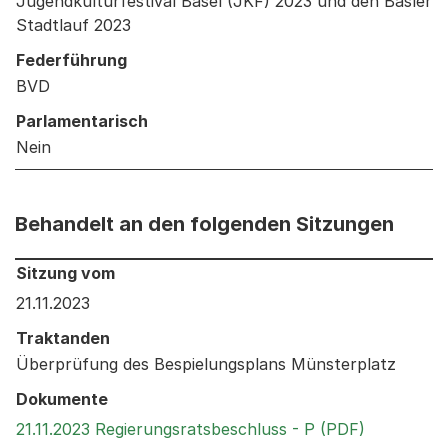
Jugendkulturfestival Basel (JKF) 2023 und den Basler
Stadtlauf 2023
Federführung
BVD
Parlamentarisch
Nein
Behandelt an den folgenden Sitzungen
Behandelt an den folgenden Sitzungen: Informationen 
Sitzung vom
21.11.2023
Traktanden
Überprüfung des Bespielungsplans Münsterplatz
Dokumente
Externer L
21.11.2023 Regierungsratsbeschluss - P (PDF)