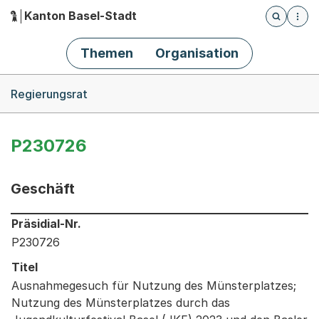
Kanton Basel-Stadt
Öffnet die
(Dieser Link führt zur Startseite)
Hauptnavigation
Themen
Organisation
Breadcrumb-Navigation
Regierungsrat
P230726
Geschäft
Informationen zum Ausgewählten Geschäft
Präsidial-Nr.
P230726
Titel
Ausnahmegesuch für Nutzung des Münsterplatzes;
Nutzung des Münsterplatzes durch das