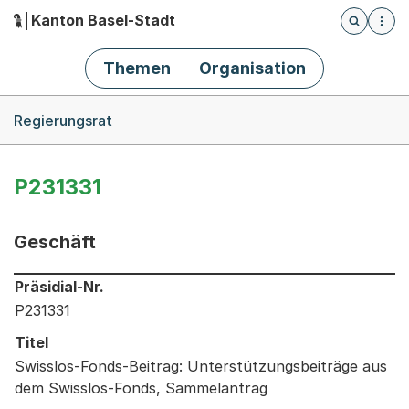
Kanton Basel-Stadt
Öffnet die
(Dieser Link führt zur Startseite)
Hauptnavigation
Themen
Organisation
Breadcrumb-Navigation
Regierungsrat
P231331
Geschäft
Informationen zum Ausgewählten Geschäft
Präsidial-Nr.
P231331
Titel
Swisslos-Fonds-Beitrag: Unterstützungsbeiträge aus
dem Swisslos-Fonds, Sammelantrag